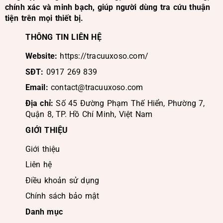
chính xác và minh bạch, giúp người dùng tra cứu thuận
tiện trên mọi thiết bị.
THÔNG TIN LIÊN HỆ
Website:
https://tracuuxoso.com/
SĐT:
0917 269 839
Email:
contact@tracuuxoso.com
Địa chỉ:
Số 45 Đường Phạm Thế Hiển, Phường 7,
Quận 8, TP. Hồ Chí Minh, Việt Nam
GIỚI THIỆU
Giới thiệu
Liên hệ
Điều khoản sử dụng
Chính sách bảo mật
Danh mục