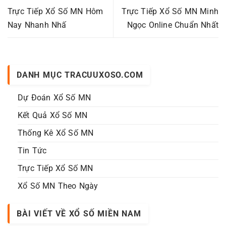
Trực Tiếp Xổ Số MN Hôm
Trực Tiếp Xổ Số MN Minh
Nay Nhanh Nhấ
Ngọc Online Chuẩn Nhất
DANH MỤC TRACUUXOSO.COM
Dự Đoán Xổ Số MN
Kết Quả Xổ Số MN
Thống Kê Xổ Số MN
Tin Tức
Trực Tiếp Xổ Số MN
Xổ Số MN Theo Ngày
BÀI VIẾT VỀ XỔ SỐ MIỀN NAM