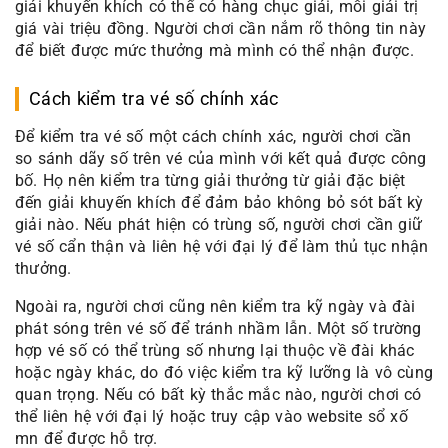
giải khuyến khích có thể có hàng chục giải, mỗi giải trị
giá vài triệu đồng. Người chơi cần nắm rõ thông tin này
để biết được mức thưởng mà mình có thể nhận được.
Cách kiểm tra vé số chính xác
Để kiểm tra vé số một cách chính xác, người chơi cần
so sánh dãy số trên vé của mình với kết quả được công
bố. Họ nên kiểm tra từng giải thưởng từ giải đặc biệt
đến giải khuyến khích để đảm bảo không bỏ sót bất kỳ
giải nào. Nếu phát hiện có trùng số, người chơi cần giữ
vé số cẩn thận và liên hệ với đại lý để làm thủ tục nhận
thưởng.
Ngoài ra, người chơi cũng nên kiểm tra kỹ ngày và đài
phát sóng trên vé số để tránh nhầm lẫn. Một số trường
hợp vé số có thể trùng số nhưng lại thuộc về đài khác
hoặc ngày khác, do đó việc kiểm tra kỹ lưỡng là vô cùng
quan trọng. Nếu có bất kỳ thắc mắc nào, người chơi có
thể liên hệ với đại lý hoặc truy cập vào website sổ xố
mn để được hỗ trợ.