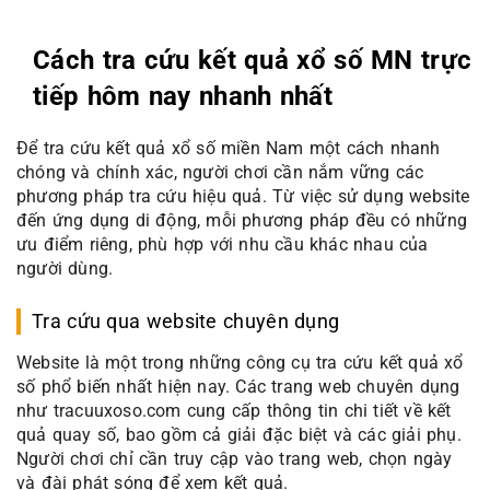
Cách tra cứu kết quả xổ số MN trực
tiếp hôm nay nhanh nhất
Để tra cứu kết quả xổ số miền Nam một cách nhanh
chóng và chính xác, người chơi cần nắm vững các
phương pháp tra cứu hiệu quả. Từ việc sử dụng website
đến ứng dụng di động, mỗi phương pháp đều có những
ưu điểm riêng, phù hợp với nhu cầu khác nhau của
người dùng.
Tra cứu qua website chuyên dụng
Website là một trong những công cụ tra cứu kết quả xổ
số phổ biến nhất hiện nay. Các trang web chuyên dụng
như tracuuxoso.com cung cấp thông tin chi tiết về kết
quả quay số, bao gồm cả giải đặc biệt và các giải phụ.
Người chơi chỉ cần truy cập vào trang web, chọn ngày
và đài phát sóng để xem kết quả.