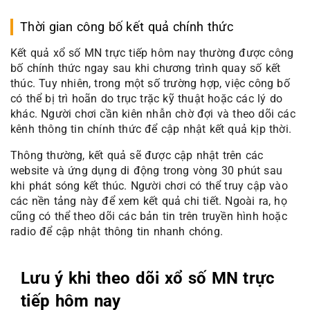
Thời gian công bố kết quả chính thức
Kết quả xổ số MN trực tiếp hôm nay thường được công
bố chính thức ngay sau khi chương trình quay số kết
thúc. Tuy nhiên, trong một số trường hợp, việc công bố
có thể bị trì hoãn do trục trặc kỹ thuật hoặc các lý do
khác. Người chơi cần kiên nhẫn chờ đợi và theo dõi các
kênh thông tin chính thức để cập nhật kết quả kịp thời.
Thông thường, kết quả sẽ được cập nhật trên các
website và ứng dụng di động trong vòng 30 phút sau
khi phát sóng kết thúc. Người chơi có thể truy cập vào
các nền tảng này để xem kết quả chi tiết. Ngoài ra, họ
cũng có thể theo dõi các bản tin trên truyền hình hoặc
radio để cập nhật thông tin nhanh chóng.
Lưu ý khi theo dõi xổ số MN trực
tiếp hôm nay