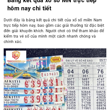
Bảng kết quả xổ số MN trực tiếp
hôm nay chi tiết
Dưới đây là bảng kết quả chi tiết của xổ số miền Nam
trực tiếp hôm nay, bao gồm các giải thưởng từ đặc biệt
đến giải khuyến khích. Người chơi có thể tham khảo để
kiểm tra vé số của mình một cách nhanh chóng và
chính xác.