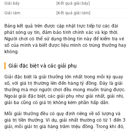
Giải bảy
[Kết quả giải bảy]
Giải tám
[Kết quả giải tám]
Bảng kết quả trên được cập nhật trực tiếp từ các đài
phát sóng uy tín, đảm bảo tính chính xác và kịp thời.
Người chơi có thể sử dụng thông tin này để kiểm tra vé
số của mình và biết được liệu mình có trúng thưởng hay
không.
Giải đặc biệt và các giải phụ
Giải đặc biệt là giải thưởng lớn nhất trong mỗi kỳ quay
số, với giá trị thường lên đến hàng tỷ đồng. Đây là giải
thưởng mà mọi người chơi đều mong muốn trúng được.
Ngoài giải đặc biệt, các giải phụ như giải nhất, giải nhì,
giải ba cũng có giá trị không kém phần hấp dẫn.
Mỗi giải thưởng đều có quy định riêng về số lượng và
giá trị tiền thưởng. Ví dụ, giải nhất thường có từ 1 đến 3
giải, mỗi giải trị giá hàng trăm triệu đồng. Trong khi đó,