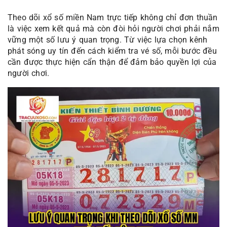
Theo dõi xổ số miền Nam trực tiếp không chỉ đơn thuần
là việc xem kết quả mà còn đòi hỏi người chơi phải nắm
vững một số lưu ý quan trọng. Từ việc lựa chọn kênh
phát sóng uy tín đến cách kiểm tra vé số, mỗi bước đều
cần được thực hiện cẩn thận để đảm bảo quyền lợi của
người chơi.