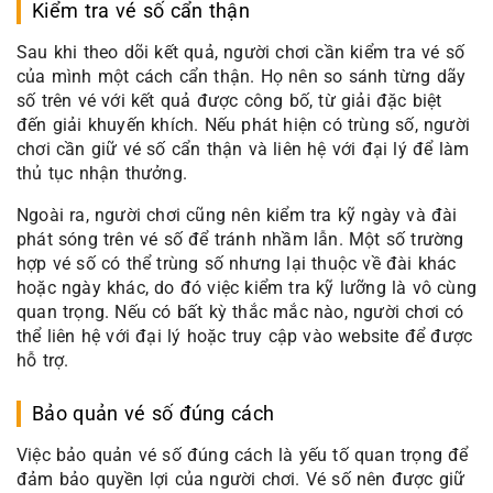
Kiểm tra vé số cẩn thận
Sau khi theo dõi kết quả, người chơi cần kiểm tra vé số
của mình một cách cẩn thận. Họ nên so sánh từng dãy
số trên vé với kết quả được công bố, từ giải đặc biệt
đến giải khuyến khích. Nếu phát hiện có trùng số, người
chơi cần giữ vé số cẩn thận và liên hệ với đại lý để làm
thủ tục nhận thưởng.
Ngoài ra, người chơi cũng nên kiểm tra kỹ ngày và đài
phát sóng trên vé số để tránh nhầm lẫn. Một số trường
hợp vé số có thể trùng số nhưng lại thuộc về đài khác
hoặc ngày khác, do đó việc kiểm tra kỹ lưỡng là vô cùng
quan trọng. Nếu có bất kỳ thắc mắc nào, người chơi có
thể liên hệ với đại lý hoặc truy cập vào website để được
hỗ trợ.
Bảo quản vé số đúng cách
Việc bảo quản vé số đúng cách là yếu tố quan trọng để
đảm bảo quyền lợi của người chơi. Vé số nên được giữ