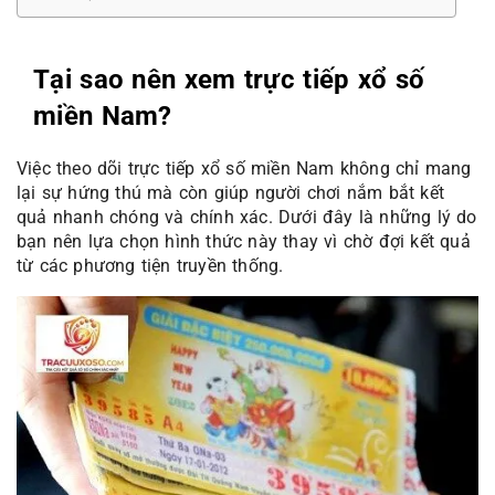
Tại sao nên xem trực tiếp xổ số
miền Nam?
Việc theo dõi trực tiếp xổ số miền Nam không chỉ mang
lại sự hứng thú mà còn giúp người chơi nắm bắt kết
quả nhanh chóng và chính xác. Dưới đây là những lý do
bạn nên lựa chọn hình thức này thay vì chờ đợi kết quả
từ các phương tiện truyền thống.