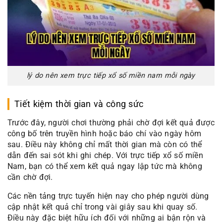
lý do nên xem trực tiếp xổ số miền nam mỗi ngày
Tiết kiệm thời gian và công sức
Trước đây, người chơi thường phải chờ đợi kết quả được
công bố trên truyền hình hoặc báo chí vào ngày hôm
sau. Điều này không chỉ mất thời gian mà còn có thể
dẫn đến sai sót khi ghi chép. Với trực tiếp xổ số miền
Nam, bạn có thể xem kết quả ngay lập tức mà không
cần chờ đợi.
Các nền tảng trực tuyến hiện nay cho phép người dùng
cập nhật kết quả chỉ trong vài giây sau khi quay số.
Điều này đặc biệt hữu ích đối với những ai bận rộn và