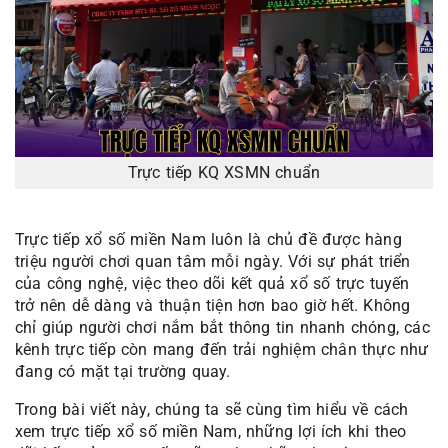
Trực tiếp KQ XSMN chuẩn
Trực tiếp xổ số miền Nam
luôn là chủ đề được hàng
triệu người chơi quan tâm mỗi ngày. Với sự phát triển
của công nghệ, việc theo dõi kết quả xổ số trực tuyến
trở nên dễ dàng và thuận tiện hơn bao giờ hết. Không
chỉ giúp người chơi nắm bắt thông tin nhanh chóng, các
kênh trực tiếp còn mang đến trải nghiệm chân thực như
đang có mặt tại trường quay.
Trong bài viết này, chúng ta sẽ cùng tìm hiểu về cách
xem trực tiếp xổ số miền Nam, những lợi ích khi theo