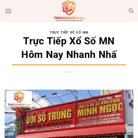
Bỏ
qua
nội
dung
TRỰC TIẾP XỔ SỐ MN
Trực Tiếp Xổ Số MN
Hôm Nay Nhanh Nhấ