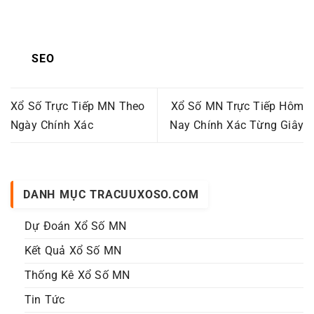
SEO
Xổ Số Trực Tiếp MN Theo
Xổ Số MN Trực Tiếp Hôm
Ngày Chính Xác
Nay Chính Xác Từng Giây
DANH MỤC TRACUUXOSO.COM
Dự Đoán Xổ Số MN
Kết Quả Xổ Số MN
Thống Kê Xổ Số MN
Tin Tức