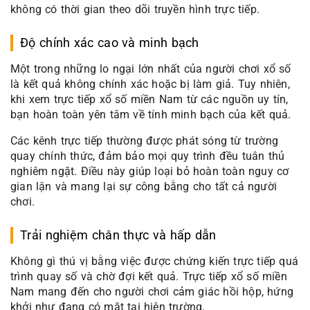
không có thời gian theo dõi truyền hình trực tiếp.
Độ chính xác cao và minh bạch
Một trong những lo ngại lớn nhất của người chơi xổ số
là kết quả không chính xác hoặc bị làm giả. Tuy nhiên,
khi xem trực tiếp xổ số miền Nam từ các nguồn uy tín,
bạn hoàn toàn yên tâm về tính minh bạch của kết quả.
Các kênh trực tiếp thường được phát sóng từ trường
quay chính thức, đảm bảo mọi quy trình đều tuân thủ
nghiêm ngặt. Điều này giúp loại bỏ hoàn toàn nguy cơ
gian lận và mang lại sự công bằng cho tất cả người
chơi.
Trải nghiệm chân thực và hấp dẫn
Không gì thú vị bằng việc được chứng kiến trực tiếp quá
trình quay số và chờ đợi kết quả. Trực tiếp xổ số miền
Nam mang đến cho người chơi cảm giác hồi hộp, hứng
khởi như đang có mặt tại hiện trường.