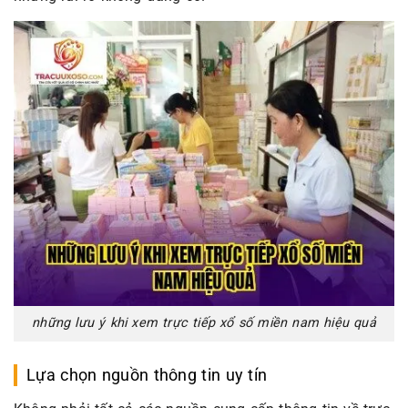
những lưu ý khi xem trực tiếp xổ số miền nam hiệu quả
Lựa chọn nguồn thông tin uy tín