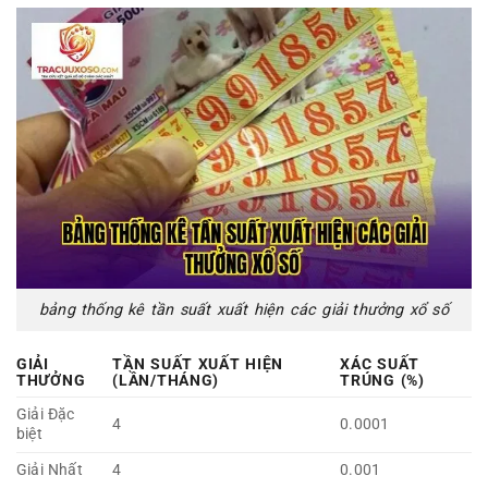
bảng thống kê tần suất xuất hiện các giải thưởng xổ số
GIẢI
TẦN SUẤT XUẤT HIỆN
XÁC SUẤT
THƯỞNG
(LẦN/THÁNG)
TRÚNG (%)
Giải Đặc
4
0.0001
biệt
Giải Nhất
4
0.001