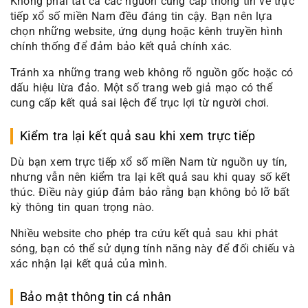
Không phải tất cả các nguồn cung cấp thông tin về trực
tiếp xổ số miền Nam đều đáng tin cậy. Bạn nên lựa
chọn những website, ứng dụng hoặc kênh truyền hình
chính thống để đảm bảo kết quả chính xác.
Tránh xa những trang web không rõ nguồn gốc hoặc có
dấu hiệu lừa đảo. Một số trang web giả mạo có thể
cung cấp kết quả sai lệch để trục lợi từ người chơi.
Kiểm tra lại kết quả sau khi xem trực tiếp
Dù bạn xem trực tiếp xổ số miền Nam từ nguồn uy tín,
nhưng vẫn nên kiểm tra lại kết quả sau khi quay số kết
thúc. Điều này giúp đảm bảo rằng bạn không bỏ lỡ bất
kỳ thông tin quan trọng nào.
Nhiều website cho phép tra cứu kết quả sau khi phát
sóng, bạn có thể sử dụng tính năng này để đối chiếu và
xác nhận lại kết quả của mình.
Bảo mật thông tin cá nhân