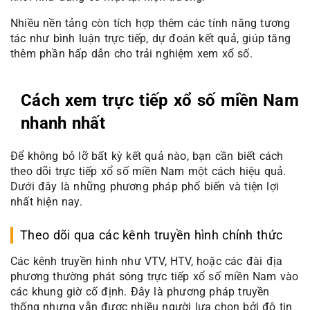
Nhiều nền tảng còn tích hợp thêm các tính năng tương
tác như bình luận trực tiếp, dự đoán kết quả, giúp tăng
thêm phần hấp dẫn cho trải nghiệm xem xổ số.
Cách xem trực tiếp xổ số miền Nam
nhanh nhất
Để không bỏ lỡ bất kỳ kết quả nào, bạn cần biết cách
theo dõi trực tiếp xổ số miền Nam một cách hiệu quả.
Dưới đây là những phương pháp phổ biến và tiện lợi
nhất hiện nay.
Theo dõi qua các kênh truyền hình chính thức
Các kênh truyền hình như VTV, HTV, hoặc các đài địa
phương thường phát sóng trực tiếp xổ số miền Nam vào
các khung giờ cố định. Đây là phương pháp truyền
thống nhưng vẫn được nhiều người lựa chọn bởi độ tin