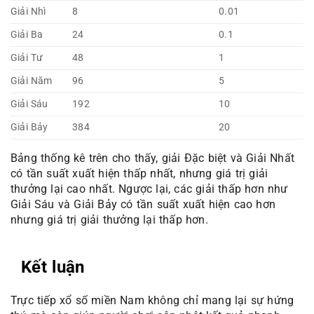
Giải Nhì
8
0.01
Giải Ba
24
0.1
Giải Tư
48
1
Giải Năm
96
5
Giải Sáu
192
10
Giải Bảy
384
20
Bảng thống kê trên cho thấy, giải Đặc biệt và Giải Nhất
có tần suất xuất hiện thấp nhất, nhưng giá trị giải
thưởng lại cao nhất. Ngược lại, các giải thấp hơn như
Giải Sáu và Giải Bảy có tần suất xuất hiện cao hơn
nhưng giá trị giải thưởng lại thấp hơn.
Kết luận
Trực tiếp xổ số miền Nam không chỉ mang lại sự hứng