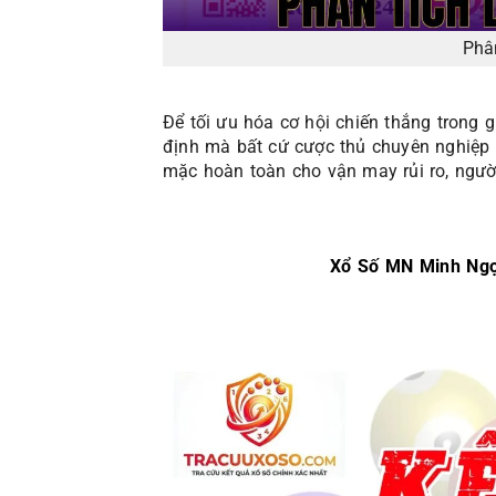
Ưu tiên số có tần suất cao trong gi
Phân
Tránh cặp số gan lâu chưa xuất hi
Kết hợp thống kê theo tuần để tối 
Kết luận
Để tối ưu hóa cơ hội chiến thắng trong g
Thống Kê Xổ Số MN là công cụ hữu ích
định mà bất cứ cược thủ chuyên nghiệp 
nhất.
mặc hoàn toàn cho vận may rủi ro, người
Xem thêm:
Phân tích xổ s
Xổ Số MN Minh Ngọ