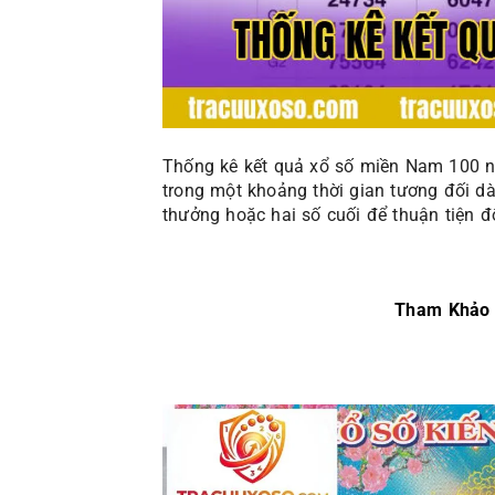
Chẵn
853 lần
Thống kê kết quả xổ số miền Nam 100 ng
Thống Kê Xổ Số Miền Nam (XSMN) Ch
trong một khoảng thời gian tương đối dài
Thống Kê Xổ Số MN
là nguồn thông t
thưởng hoặc hai số cuối để thuận tiện đố
cập nhật liên tục theo từng kỳ quay, h
Thống kê giải đặc biệt XSMN năm 2
Dữ liệu giải đặc biệt năm 2026 cho 
Tham Khảo 
Các cặp số xuất hiện nhiều nhất
Một số cặp số nổi bật như 94, 71 (6 l
Xu hướng giải đặc biệt gần đây
Giải đặc biệt có xu hướng cân bằng c
Lợi ích khi theo dõi thống kê
Việc theo dõi thống kê giúp hạn chế 