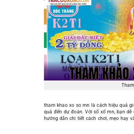
Thống kê tần suất lô tô XSMN hàng 
Dưới đây là bảng thống kê tần suất c
STT
CẶP SỐ
1
94
2
62
3
71
4
33
5
15
Tham
Tần suất ngày 31/03/2026
Các số 13, 83, 02, 65, 20 có tần suất 
Cặp số gan cần lưu ý
tham khao xo so mn là cách hiệu quả gi
Các số như 19, 31, 75, 09, 59 đang có
quả đến dự đoán. Với sổ xố mn, bạn dễ d
hướng dẫn chi tiết cách chơi, mẹo hay và
Thống kê theo tuần và lịch quay X
Lịch quay thưởng cập nhật
Từ năm 2026, lịch quay xổ số miền Na