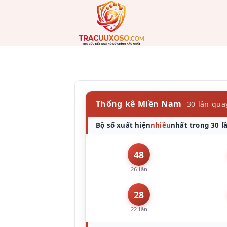
Bỏ
qua
nội
dung
Thống kê Miền Nam
30 lần qua
Bộ số xuất hiện
nhiều
nhất trong 30 l
48
26 lần
28
22 lần