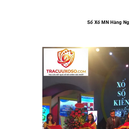
Sổ Xố MN Hàng Ngà