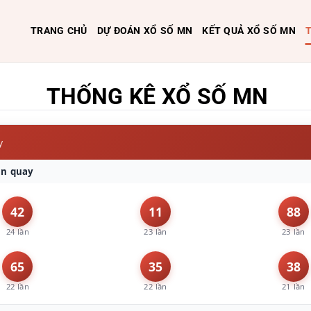
TRANG CHỦ
DỰ ĐOÁN XỔ SỐ MN
KẾT QUẢ XỔ SỐ MN
THỐNG KÊ XỔ SỐ MN
y
ần quay
42
11
88
24 lần
23 lần
23 lần
65
35
38
22 lần
22 lần
21 lần