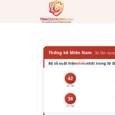
Bỏ
qua
nội
dung
Thống kê Miền Nam
30 lần qua
Bộ số xuất hiện
nhiều
nhất trong 30 l
42
24 lần
38
22 lần