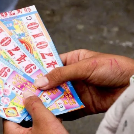
ngày
ác cặp số nổi bật:
SỐ LẦN XUẤT HIỆN
6
5
6
5
5
nổi bật trong ngày thống kê.
 thời gian lâu chưa xuất hiện, cần cân nhắc khi lựa chọn.
SMN 2026
m có một số điều chỉnh về tần suất tại các đài như Tây Nin