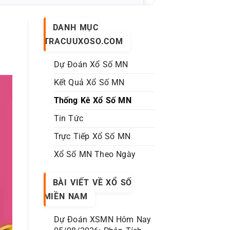
DANH MỤC
39
TRACUUXOSO.COM
11 lần
Dự Đoán Xổ Số MN
55
Kết Quả Xổ Số MN
7 lần
Thống Kê Xổ Số MN
Tin Tức
Trực Tiếp Xổ Số MN
53
Xổ Số MN Theo Ngày
5 lượt
23
BÀI VIẾT VỀ XỔ SỐ
MIỀN NAM
3 lượt
Dự Đoán XSMN Hôm Nay