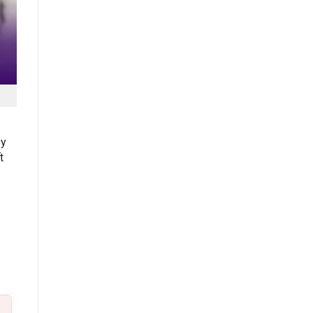
n lược phù hợp.
ây
t