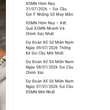
XSMN Hôm Nay
31/07/2026 – Soi Cầu
Gợi Ý Những Số May Mắn
XSMN Hôm Nay – Kết
Quả XSMN Nhanh Và
Chính Xác Nhất
Dự Đoán Xổ Số Miền Nam
Ngày 09/07/2026 Thống
Kê Soi Cầu Mới Nhất
Dự Đoán Xổ Số Miền Nam
Ngày 08/07/2026 Soi Cầu
Chính Xác
Dự Đoán Xổ Số Miền Nam
Ngày 07/07/2026 Soi Cầu
XSMN Mới Nhất
h, An Giang.