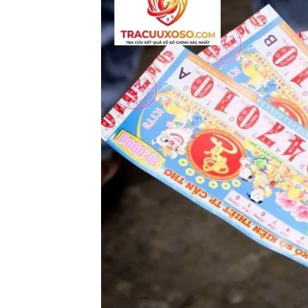
Thống kê tần suất lô tô XSMN hàng 
Dưới đây là bảng thống kê tần suất c
STT
CẶP SỐ
1
94
2
62
3
71
4
33
5
15
Tần suất ngày 31/03/2026
Các số 13, 83, 02, 65, 20 có tần suất 
Cặp số gan cần lưu ý
Các số như 19, 31, 75, 09, 59 đang có
Thống kê theo tuần và lịch quay X
Lịch quay thưởng cập nhật
Từ năm 2026, lịch quay xổ số miền Na