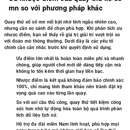
mn so với phương pháp khác
Quay thử xổ số mn nổi bật nhờ tính ngẫu nhiên cao,
nhưng cần so sánh để chọn phù hợp. Khi phân tích ưu
nhược điểm, bạn sẽ thấy rõ giá trị giải trí vượt trội so
với đoán mò thông thường. Dưới đây là các yếu tố
chính cần cân nhắc trước khi quyết định sử dụng.
Ưu điểm lớn nhất là hoàn toàn miễn phí và nhanh
chóng, giúp người chơi mới dễ dàng tiếp cận mà
không lo tốn kém thời gian hay tiền bạc.
Nhược điểm là kết quả không đảm bảo chính xác
100%, chỉ mang tính tham khảo nên tránh đặt kỳ
vọng quá cao vào từng lần quay.
So với soi cầu thủ công, quay thử tiết kiệm công
sức hơn nhờ tự động hóa toàn bộ quá trình phân
tích dữ liệu lịch sử.
Hỗ trợ đa đài miền Nam linh hoạt, phù hợp mọi