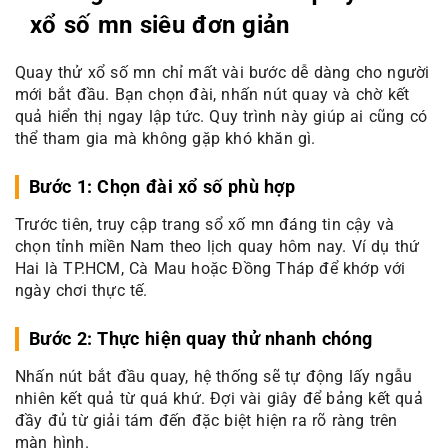
xổ số mn siêu đơn giản
Quay thử xổ số mn chỉ mất vài bước dễ dàng cho người
mới bắt đầu. Bạn chọn đài, nhấn nút quay và chờ kết
quả hiển thị ngay lập tức. Quy trình này giúp ai cũng có
thể tham gia mà không gặp khó khăn gì.
Bước 1: Chọn đài xổ số phù hợp
Trước tiên, truy cập trang
sổ xố mn
đáng tin cậy và
chọn tỉnh miền Nam theo lịch quay hôm nay. Ví dụ thứ
Hai là TP.HCM, Cà Mau hoặc Đồng Tháp để khớp với
ngày chơi thực tế.
Bước 2: Thực hiện quay thử nhanh chóng
Nhấn nút bắt đầu quay, hệ thống sẽ tự động lấy ngẫu
nhiên kết quả từ quá khứ. Đợi vài giây để bảng kết quả
đầy đủ từ giải tám đến đặc biệt hiện ra rõ ràng trên
màn hình.