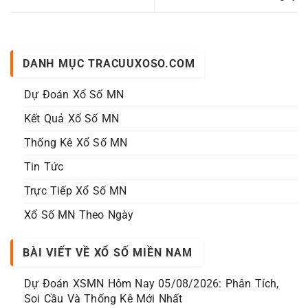
DANH MỤC TRACUUXOSO.COM
Dự Đoán Xổ Số MN
Kết Quả Xổ Số MN
Thống Kê Xổ Số MN
Tin Tức
Trực Tiếp Xổ Số MN
Xổ Số MN Theo Ngày
BÀI VIẾT VỀ XỔ SỐ MIỀN NAM
Dự Đoán XSMN Hôm Nay 05/08/2026: Phân Tích,
Soi Cầu Và Thống Kê Mới Nhất