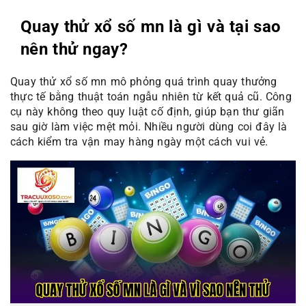
Quay thử xổ số mn là gì và tại sao
nên thử ngay?
Quay thử xổ số mn mô phỏng quá trình quay thưởng
thực tế bằng thuật toán ngẫu nhiên từ kết quả cũ. Công
cụ này không theo quy luật cố định, giúp bạn thư giãn
sau giờ làm việc mệt mỏi. Nhiều người dùng coi đây là
cách kiểm tra vận may hàng ngày một cách vui vẻ.