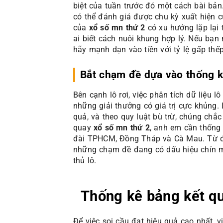
biệt của tuần trước đó một cách bài bản.
có thể đánh giá được chu kỳ xuất hiện c
của
xổ số mn thứ 2
có xu hướng lặp lại 
ai biết cách nuôi khung hợp lý. Nếu bạn 
hãy mạnh dạn vào tiền với tỷ lệ gấp thế
Bắt chạm đề dựa vào thống k
Bên cạnh lô rơi, việc phân tích dữ liệu 
những giải thưởng có giá trị cực khủng.
quả, và theo quy luật bù trừ, chúng chắ
quay
xổ số mn thứ 2
, anh em cần thống 
đài TPHCM, Đồng Tháp và Cà Mau. Từ đó,
những chạm đề đang có dấu hiệu chín m
thủ lô.
Thống kê bảng kết qu
Để việc soi cầu đạt hiệu quả cao nhất, vi