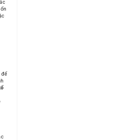
các
 ổn
ặc
 để
nh
xổ
ệ
ặc