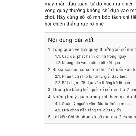
may mắn đầu tuần, từ đó vạch ra chiến 
vòng quay thưởng không chỉ dựa vào ma
chơi. Hãy cùng sổ xố mn bóc tách chi ti
hội chiến thắng rực rỡ nhé.
Nội dung bài viết
Tổng quan về lịch quay thưởng xổ số mn 
Các đài phát hành chính trong ngày
Khung giờ vàng công bố kết quả
Bí kíp soi cầu xổ số mn thứ 2 chuẩn xác t
Phân tích nhịp lô rơi từ giải đặc biệt
Bắt chạm đề dựa vào thống kê lô gan
Thống kê bảng kết quả xổ số mn thứ 2 chi 
Những lưu ý quan trọng khi tham gia dự 
Quản lý nguồn vốn đầu tư thông minh
Lựa chọn nền tảng tra cứu uy tín
Lời kết: Chinh phục xổ số mn thứ 2 cùng 