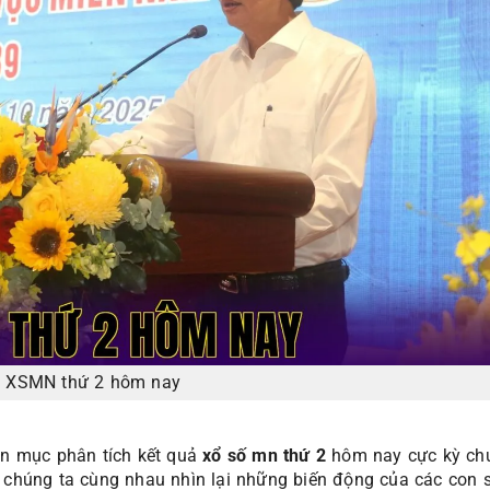
XSMN thứ 2 hôm nay
n mục phân tích kết quả
xổ số mn thứ 2
hôm nay cực kỳ ch
để chúng ta cùng nhau nhìn lại những biến động của các con 