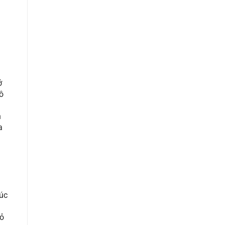
ở
ô
n
a
úc
bỏ