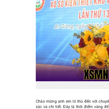
Chào mừng anh em lô thủ đến với chuyê
xác và chi tiết. Đây là thời điểm vàng 