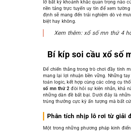
lỡ bất kỳ khoảnh khắc quan trọng nào 
nền tảng trực tuyến uy tín để xem tường
định sẽ mang đến trải nghiệm dò vé mượ
biệt hay không.
Xem thêm:
xổ số mn thứ 4
hô
Bí kíp soi cầu xổ số 
Để chiến thắng trong trò chơi đầy tính 
mang lại lợi nhuận bền vững. Những tay
toán logic, kết hợp cùng các công cụ thố
số mn thứ 2
đòi hỏi sự kiên nhẫn, khả nă
những dàn đề bất bại. Dưới đây là những
trúng thưởng cực kỳ ấn tượng mà bất cứ
Phân tích nhịp lô rơi từ giải 
Một trong những phương pháp kinh điển đ