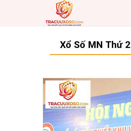
Bỏ
qua
nội
dung
Xổ Số MN Thứ 2