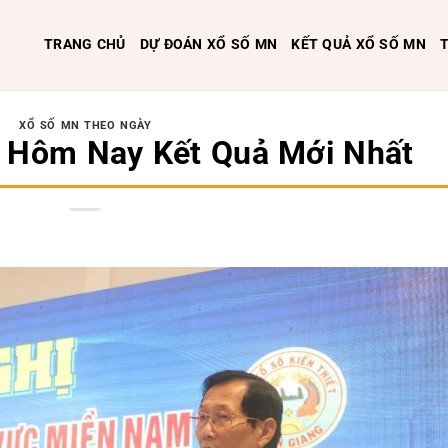
TRANG CHỦ
DỰ ĐOÁN XỔ SỐ MN
KẾT QUẢ XỔ SỐ MN
XỔ SỐ MN THEO NGÀY
 Hôm Nay Kết Quả Mới Nhất