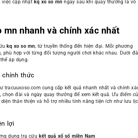
, việc cập nhật
kq xo so mn
ngay sau khi quay thưởng là vô
o mn nhanh và chính xác nhất
cứu
kq xo so mn
, từ truyền thống đến hiện đại. Mỗi phương
 phù hợp với từng đối tượng người chơi khác nhau. Dưới đ
thể áp dụng.
e chính thức
ư tracuuxoso.com cung cấp kết quả nhanh nhất và chính xá
hủ, chọn đài và ngày quay thưởng để xem kết quả. Ưu điểm c
diện thân thiện và hỗ trợ nhiều tính năng tiện ích như lưu lị
n lợi
ứng dụng tra cứu
kết quả xổ số miền Nam