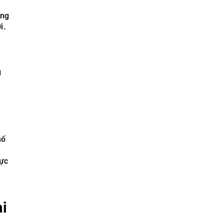
ông
i.
g
số
rực
ài