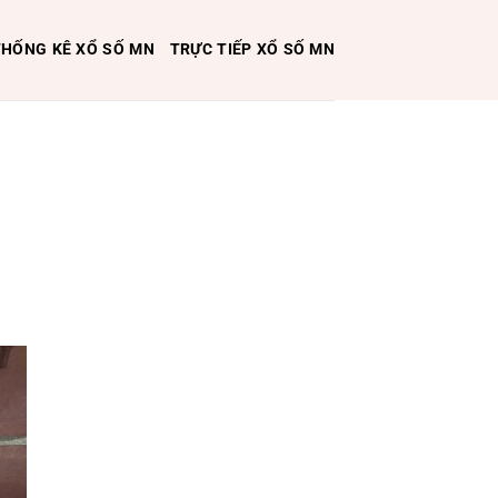
THỐNG KÊ XỔ SỐ MN
TRỰC TIẾP XỔ SỐ MN