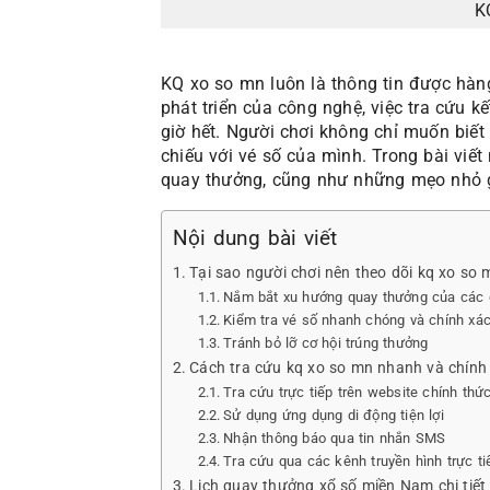
K
KQ xo so mn
luôn là thông tin được hàn
phát triển của công nghệ, việc tra cứu 
giờ hết. Người chơi không chỉ muốn biết
chiếu với vé số của mình. Trong bài viết 
quay thưởng, cũng như những mẹo nhỏ 
Nội dung bài viết
Tại sao người chơi nên theo dõi kq xo so
Nắm bắt xu hướng quay thưởng của các 
Kiểm tra vé số nhanh chóng và chính xá
Tránh bỏ lỡ cơ hội trúng thưởng
Cách tra cứu kq xo so mn nhanh và chính
Tra cứu trực tiếp trên website chính thứ
Sử dụng ứng dụng di động tiện lợi
Nhận thông báo qua tin nhắn SMS
Tra cứu qua các kênh truyền hình trực ti
Lịch quay thưởng xổ số miền Nam chi tiết