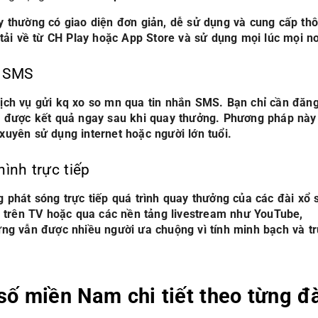
 thường có giao diện đơn giản, dễ sử dụng và cung cấp th
tải về từ CH Play hoặc App Store và sử dụng mọi lúc mọi nơ
n SMS
ịch vụ gửi
kq xo so mn
qua tin nhắn SMS. Bạn chỉ cần đăn
n được kết quả ngay sau khi quay thưởng. Phương pháp này
uyên sử dụng internet hoặc người lớn tuổi.
ình trực tiếp
 phát sóng trực tiếp quá trình quay thưởng của các đài xổ 
p trên TV hoặc qua các nền tảng livestream như YouTube,
ng vẫn được nhiều người ưa chuộng vì tính minh bạch và t
số miền Nam chi tiết theo từng đ