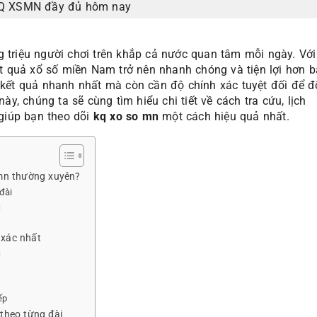
Q XSMN đầy đủ hôm nay
g triệu người chơi trên khắp cả nước quan tâm mỗi ngày. Với
kết quả xổ số miền Nam trở nên nhanh chóng và tiện lợi hơn 
 kết quả nhanh nhất mà còn cần độ chính xác tuyệt đối để đ
này, chúng ta sẽ cùng tìm hiểu chi tiết về cách tra cứu, lịch
giúp bạn theo dõi
kq xo so mn
một cách hiệu quả nhất.
 mn thường xuyên?
đài
c
 xác nhất
c
ếp
 theo từng đài