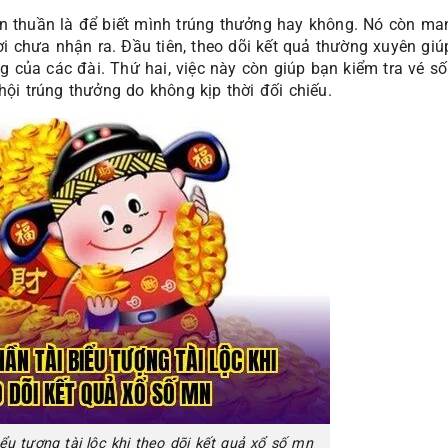
n thuần là để biết mình trúng thưởng hay không. Nó còn ma
ơi chưa nhận ra. Đầu tiên, theo dõi kết quả thường xuyên giú
của các đài. Thứ hai, việc này còn giúp bạn kiểm tra vé số
hội trúng thưởng do không kịp thời đối chiếu.
ểu tượng tài lộc khi theo dõi kết quả xổ số mn