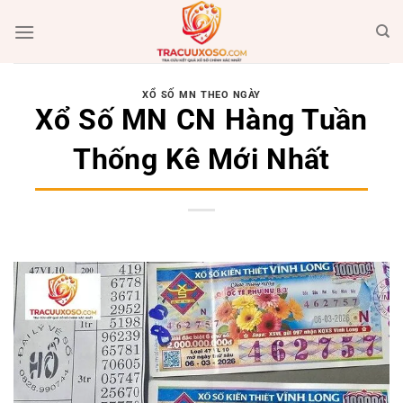
Bỏ
qua
nội
dung
XỔ SỐ MN THEO NGÀY
Xổ Số MN CN Hàng Tuần
Thống Kê Mới Nhất