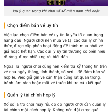
lưu ý quan trọng khi chơi xổ số miền nam chủ nhật
Chọn điểm bán vé uy tín
Việc lựa chọn điểm bán vé uy tín là yếu tố quan trọng
hàng đầu. Người chơi nên mua vé tại các đại lý chính
thức, được cấp phép hoạt động để tránh mua phải vé
giả hoặc hết hạn. Các đại lý uy tín thường có biển hiệu
rõ ràng, được nhiều người biết đến.
Ngoài ra, người chơi cũng nên kiểm tra kỹ thông tin trên
vé như ngày tháng, tỉnh thành, số seri… để đảm bảo vé
hợp lệ. Việc giữ gìn vé cẩn thận cũng rất quan trọng,
tránh làm rách hoặc mất vé trước khi tra cứu kết quả.
Quản lý tài chính hợp lý
Xổ số là trò chơi may rủi, do đó người chơi cần quản lý
tài chính một cách hợp lý. Không nên đặt cược quá