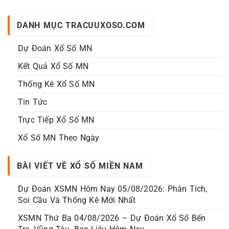
DANH MỤC TRACUUXOSO.COM
Dự Đoán Xổ Số MN
Kết Quả Xổ Số MN
Thống Kê Xổ Số MN
Tin Tức
Trực Tiếp Xổ Số MN
Xổ Số MN Theo Ngày
BÀI VIẾT VỀ XỔ SỐ MIỀN NAM
Dự Đoán XSMN Hôm Nay 05/08/2026: Phân Tích,
Soi Cầu Và Thống Kê Mới Nhất
XSMN Thứ Ba 04/08/2026 – Dự Đoán Xổ Số Bến