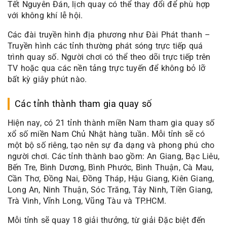
Tết Nguyên Đán, lịch quay có thể thay đổi để phù hợp
với không khí lễ hội.
Các đài truyền hình địa phương như Đài Phát thanh –
Truyền hình các tỉnh thường phát sóng trực tiếp quá
trình quay số. Người chơi có thể theo dõi trực tiếp trên
TV hoặc qua các nền tảng trực tuyến để không bỏ lỡ
bất kỳ giây phút nào.
Các tỉnh thành tham gia quay số
Hiện nay, có 21 tỉnh thành miền Nam tham gia quay số
xổ số miền Nam Chủ Nhật hàng tuần. Mỗi tỉnh sẽ có
một bộ số riêng, tạo nên sự đa dạng và phong phú cho
người chơi. Các tỉnh thành bao gồm: An Giang, Bạc Liêu,
Bến Tre, Bình Dương, Bình Phước, Bình Thuận, Cà Mau,
Cần Thơ, Đồng Nai, Đồng Tháp, Hậu Giang, Kiên Giang,
Long An, Ninh Thuận, Sóc Trăng, Tây Ninh, Tiền Giang,
Trà Vinh, Vĩnh Long, Vũng Tàu và TP.HCM.
Mỗi tỉnh sẽ quay 18 giải thưởng, từ giải Đặc biệt đến