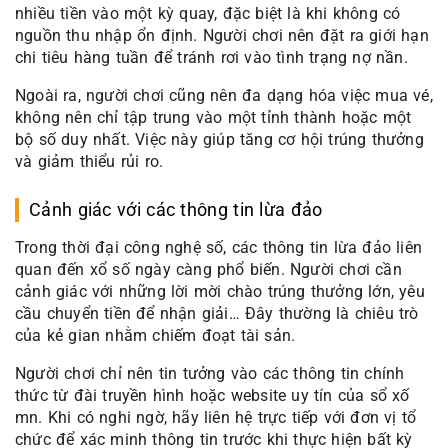
nhiều tiền vào một kỳ quay, đặc biệt là khi không có
nguồn thu nhập ổn định. Người chơi nên đặt ra giới hạn
chi tiêu hàng tuần để tránh rơi vào tình trạng nợ nần.
Ngoài ra, người chơi cũng nên đa dạng hóa việc mua vé,
không nên chỉ tập trung vào một tỉnh thành hoặc một
bộ số duy nhất. Việc này giúp tăng cơ hội trúng thưởng
và giảm thiểu rủi ro.
Cảnh giác với các thông tin lừa đảo
Trong thời đại công nghệ số, các thông tin lừa đảo liên
quan đến xổ số ngày càng phổ biến. Người chơi cần
cảnh giác với những lời mời chào trúng thưởng lớn, yêu
cầu chuyển tiền để nhận giải… Đây thường là chiêu trò
của kẻ gian nhằm chiếm đoạt tài sản.
Người chơi chỉ nên tin tưởng vào các thông tin chính
thức từ đài truyền hình hoặc website uy tín của sổ xố
mn. Khi có nghi ngờ, hãy liên hệ trực tiếp với đơn vị tổ
chức để xác minh thông tin trước khi thực hiện bất kỳ