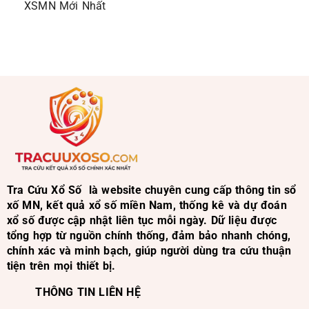
XSMN Mới Nhất
Tra Cứu Xổ Số
là website chuyên cung cấp thông tin sổ
xố MN, kết quả xổ số miền Nam, thống kê và dự đoán
xổ số được cập nhật liên tục mỗi ngày. Dữ liệu được
tổng hợp từ nguồn chính thống, đảm bảo nhanh chóng,
chính xác và minh bạch, giúp người dùng tra cứu thuận
tiện trên mọi thiết bị.
THÔNG TIN LIÊN HỆ