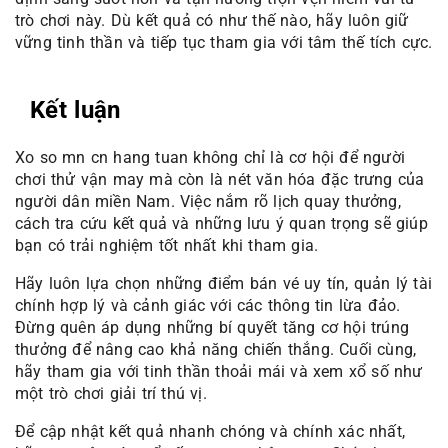
trò chơi này. Dù kết quả có như thế nào, hãy luôn giữ
vững tinh thần và tiếp tục tham gia với tâm thế tích cực.
Kết luận
Xo so mn cn hang tuan không chỉ là cơ hội để người
chơi thử vận may mà còn là nét văn hóa đặc trưng của
người dân miền Nam. Việc nắm rõ lịch quay thưởng,
cách tra cứu kết quả và những lưu ý quan trọng sẽ giúp
bạn có trải nghiệm tốt nhất khi tham gia.
Hãy luôn lựa chọn những điểm bán vé uy tín, quản lý tài
chính hợp lý và cảnh giác với các thông tin lừa đảo.
Đừng quên áp dụng những bí quyết tăng cơ hội trúng
thưởng để nâng cao khả năng chiến thắng. Cuối cùng,
hãy tham gia với tinh thần thoải mái và xem xổ số như
một trò chơi giải trí thú vị.
Để cập nhật kết quả nhanh chóng và chính xác nhất,