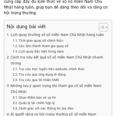
cung cấp đầy đủ kiến thức về xổ số miền Nam Chủ
Nhật hàng tuần, giúp bạn dễ dàng theo dõi và tăng cơ
hội trúng thưởng.
Nội dung bài viết
Lịch quay thưởng xổ số miền Nam Chủ Nhật hàng tuần
Thời gian quay số chính thức
Các tỉnh thành tham gia quay số
Lịch quay đặc biệt trong năm
Cách tra cứu kết quả xổ số miền Nam Chủ Nhật nhanh
chóng
Tra cứu trực tuyến trên website chính thức
Tra cứu qua ứng dụng di động
Tra cứu qua tin nhắn SMS
Những lưu ý quan trọng khi tham gia xổ số miền Nam
Chủ Nhật
Chọn điểm bán vé uy tín
Quản lý tài chính hợp lý
Cảnh giác với các thông tin lừa đảo
Bí quyết tăng cơ hội trúng thưởng xổ số miền Nam