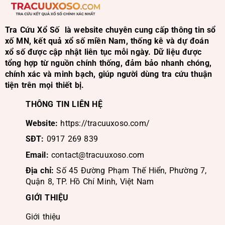
Tra Cứu Xổ Số
là website chuyên cung cấp thông tin sổ
xố MN, kết quả xổ số miền Nam, thống kê và dự đoán
xổ số được cập nhật liên tục mỗi ngày. Dữ liệu được
tổng hợp từ nguồn chính thống, đảm bảo nhanh chóng,
chính xác và minh bạch, giúp người dùng tra cứu thuận
tiện trên mọi thiết bị.
THÔNG TIN LIÊN HỆ
Website:
https://tracuuxoso.com/
SĐT:
0917 269 839
Email:
contact@tracuuxoso.com
Địa chỉ:
Số 45 Đường Phạm Thế Hiển, Phường 7,
Quận 8, TP. Hồ Chí Minh, Việt Nam
GIỚI THIỆU
Giới thiệu