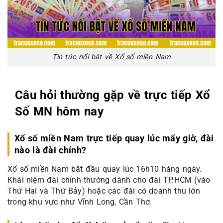
Tin tức nổi bật về Xổ số miền Nam
Câu hỏi thường gặp về trực tiếp Xổ
Số MN hôm nay
Xổ số miền Nam trực tiếp quay lúc mấy giờ, đài
nào là đài chính?
Xổ số miền Nam bắt đầu quay lúc 16h10 hàng ngày.
Khái niệm đài chính thường dành cho đài TP.HCM (vào
Thứ Hai và Thứ Bảy) hoặc các đài có doanh thu lớn
trong khu vực như Vĩnh Long, Cần Thơ.