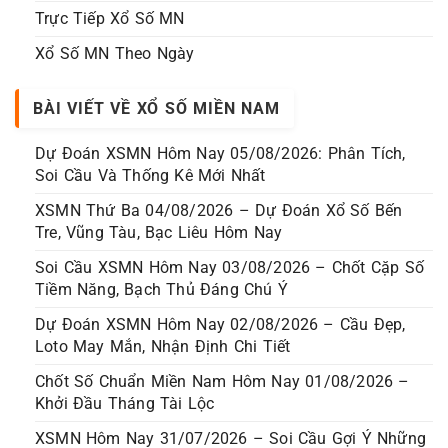
Trực Tiếp Xổ Số MN
Xổ Số MN Theo Ngày
BÀI VIẾT VỀ XỔ SỐ MIỀN NAM
Dự Đoán XSMN Hôm Nay 05/08/2026: Phân Tích,
Soi Cầu Và Thống Kê Mới Nhất
XSMN Thứ Ba 04/08/2026 – Dự Đoán Xổ Số Bến
Tre, Vũng Tàu, Bạc Liêu Hôm Nay
Soi Cầu XSMN Hôm Nay 03/08/2026 – Chốt Cặp Số
Tiềm Năng, Bạch Thủ Đáng Chú Ý
Dự Đoán XSMN Hôm Nay 02/08/2026 – Cầu Đẹp,
Loto May Mắn, Nhận Định Chi Tiết
Chốt Số Chuẩn Miền Nam Hôm Nay 01/08/2026 –
Khởi Đầu Tháng Tài Lộc
XSMN Hôm Nay 31/07/2026 – Soi Cầu Gợi Ý Những