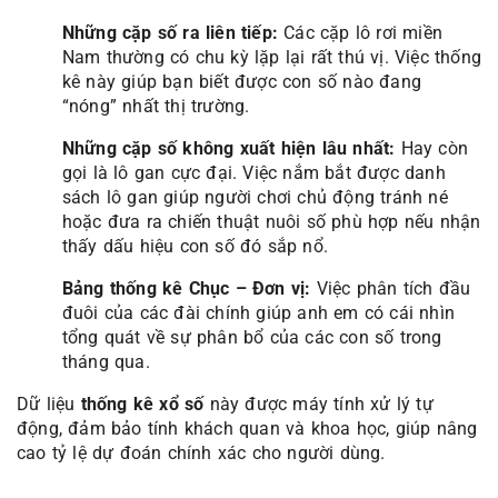
Những cặp số ra liên tiếp:
Các cặp lô rơi miền
Nam thường có chu kỳ lặp lại rất thú vị. Việc thống
kê này giúp bạn biết được con số nào đang
“nóng” nhất thị trường.
Những cặp số không xuất hiện lâu nhất:
Hay còn
gọi là lô gan cực đại. Việc nắm bắt được danh
sách lô gan giúp người chơi chủ động tránh né
hoặc đưa ra chiến thuật nuôi số phù hợp nếu nhận
thấy dấu hiệu con số đó sắp nổ.
Bảng thống kê Chục – Đơn vị:
Việc phân tích đầu
đuôi của các đài chính giúp anh em có cái nhìn
tổng quát về sự phân bổ của các con số trong
tháng qua.
Dữ liệu
thống kê xổ số
này được máy tính xử lý tự
động, đảm bảo tính khách quan và khoa học, giúp nâng
cao tỷ lệ dự đoán chính xác cho người dùng.