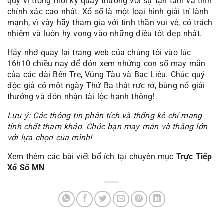
quý vị trong mọi kỳ quay thưởng với sự tận tâm và tính
chính xác cao nhất. Xổ số là một loại hình giải trí lành
mạnh, vì vậy hãy tham gia với tinh thần vui vẻ, có trách
nhiệm và luôn hy vọng vào những điều tốt đẹp nhất.
Hãy nhớ quay lại trang web của chúng tôi vào lúc
16h10 chiều nay để đón xem những con số may mắn
của các đài Bến Tre, Vũng Tàu và Bạc Liêu. Chúc quý
độc giả có một ngày Thứ Ba thật rực rỡ, bùng nổ giải
thưởng và đón nhận tài lộc hanh thông!
Lưu ý: Các thông tin phân tích và thống kê chỉ mang
tính chất tham khảo. Chúc bạn may mắn và thắng lớn
với lựa chọn của mình!
Xem thêm các bài viết bổ ích tại chuyên mục
Trực Tiếp
Xổ Số MN