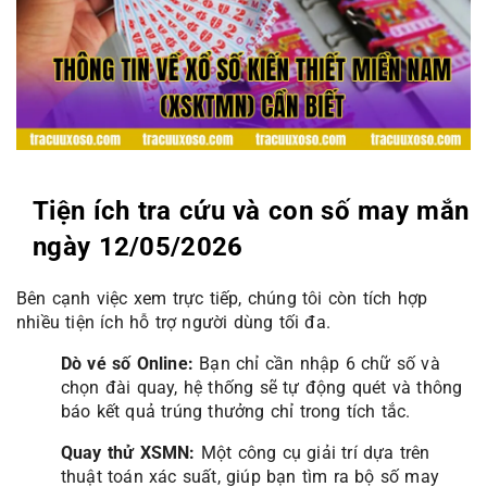
Tiện ích tra cứu và con số may mắn
ngày 12/05/2026
Bên cạnh việc xem trực tiếp, chúng tôi còn tích hợp
nhiều tiện ích hỗ trợ người dùng tối đa.
Dò vé số Online:
Bạn chỉ cần nhập 6 chữ số và
chọn đài quay, hệ thống sẽ tự động quét và thông
báo kết quả trúng thưởng chỉ trong tích tắc.
Quay thử XSMN:
Một công cụ giải trí dựa trên
thuật toán xác suất, giúp bạn tìm ra bộ số may