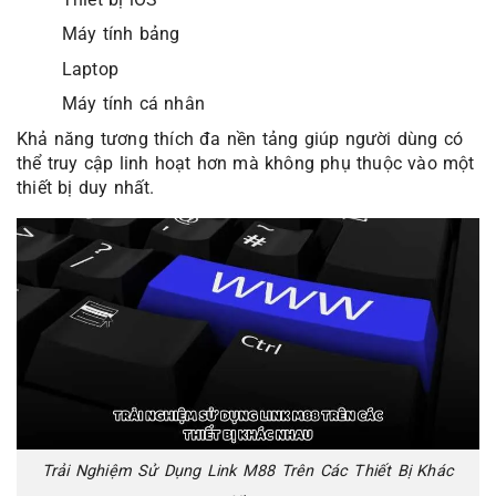
Máy tính bảng
Laptop
Máy tính cá nhân
Khả năng tương thích đa nền tảng giúp người dùng có
thể truy cập linh hoạt hơn mà không phụ thuộc vào một
thiết bị duy nhất.
Trải Nghiệm Sử Dụng Link M88 Trên Các Thiết Bị Khác