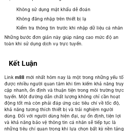
Không sử dụng mật khẩu dễ đoán
Không đăng nhập trên thiết bị lạ
Kiểm tra thông tin trước khi nhập dữ liệu cá nhân
Những bước đơn giản này giúp nâng cao mức độ an
toàn khi sử dụng dịch vụ trực tuyến.
Kết Luận
Link
m88
mới nhất hôm nay là một trong những yếu tố
được nhiều người quan tâm khi tìm kiếm khả năng truy
cập nhanh, ổn định và thuận tiện trong môi trường trực
tuyến. Một đường dẫn chất lượng không chỉ cần hoạt
động tốt mà còn phải đáp ứng các tiêu chí về tốc độ,
khả năng tương thích thiết bị và trải nghiệm người
dùng. Đối với người dùng hiện đại, sự ổn định, tiện lợi
và khả năng bảo vệ thông tin cá nhân sẽ tiếp tục là
những tiêu chí quan trọng khi lựa chọn bất kỳ nền tảng