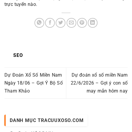
trực tuyến nào.
SEO
Dự Đoán Xổ Số Miền Nam
Dự đoán xổ số miền Nam
Ngày 18/06 – Gợi Ý Bộ Số
22/6/2026 – Gợi ý con số
Tham Khảo
may mắn hôm nay
DANH MỤC TRACUUXOSO.COM