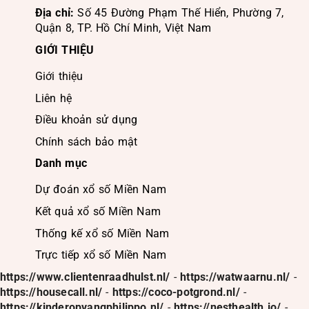
Địa chỉ:
Số 45 Đường Phạm Thế Hiển, Phường 7,
Quận 8, TP. Hồ Chí Minh, Việt Nam
GIỚI THIỆU
Giới thiệu
Liên hệ
Điều khoản sử dụng
Chính sách bảo mật
Danh mục
Dự đoán xổ số Miền Nam
Kết quả xổ số Miền Nam
Thống kế xổ số Miền Nam
Trực tiếp xổ số Miền Nam
https://www.clientenraadhulst.nl/
-
https://watwaarnu.nl/
-
https://housecall.nl/
-
https://coco-potgrond.nl/
-
https://kinderopvangphilippo.nl/
-
https://nesthealth.io/
-