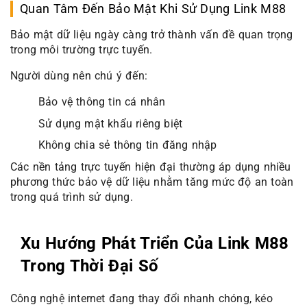
Quan Tâm Đến Bảo Mật Khi Sử Dụng Link M88
Bảo mật dữ liệu ngày càng trở thành vấn đề quan trọng
trong môi trường trực tuyến.
Người dùng nên chú ý đến:
Bảo vệ thông tin cá nhân
Sử dụng mật khẩu riêng biệt
Không chia sẻ thông tin đăng nhập
Các nền tảng trực tuyến hiện đại thường áp dụng nhiều
phương thức bảo vệ dữ liệu nhằm tăng mức độ an toàn
trong quá trình sử dụng.
Xu Hướng Phát Triển Của Link M88
Trong Thời Đại Số
Công nghệ internet đang thay đổi nhanh chóng, kéo