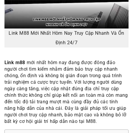
Link M88 Mới Nhất Hôm Nay Truy Cập Nhanh Và Ổn
Định 24/7
Link m88
mới nhất hôm nay đang được đông đảo
người chơi tìm kiếm nhằm đảm bảo truy cập nhanh
chóng, ổn định và không bị gián đoạn trong quá trình
trải nghiệm cá cược trực tuyến. Với lượng người dùng
ngày càng tăng, việc cập nhật đúng địa chỉ truy cập
chính thức không chỉ giúp kết nối an toàn mà còn mang
đến tốc độ tải trang mượt mà cùng đầy đủ các tính
năng hấp dẫn của nhà cái. Đây là giải pháp tối ưu giúp
người chơi truy cập nhanh, bảo mật cao và không bỏ lỡ
bất kỳ cơ hội giải trí hấp dẫn nào tại M88.