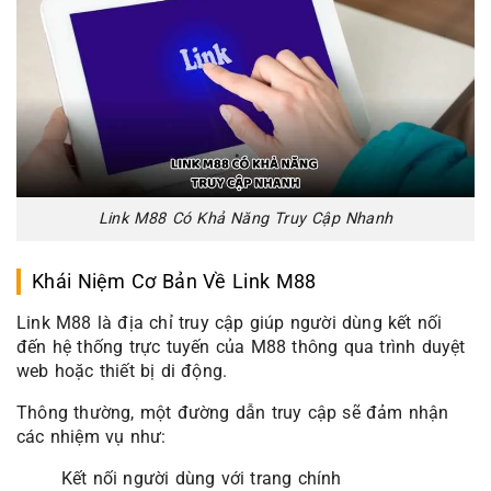
Link M88 Có Khả Năng Truy Cập Nhanh
Khái Niệm Cơ Bản Về Link M88
Link M88 là địa chỉ truy cập giúp người dùng kết nối
đến hệ thống trực tuyến của M88 thông qua trình duyệt
web hoặc thiết bị di động.
Thông thường, một đường dẫn truy cập sẽ đảm nhận
các nhiệm vụ như:
Kết nối người dùng với trang chính