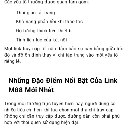
Các yếu tố thường được quan tâm gồm:
Thời gian tải trang
Khả năng phản hồi khi thao tác
Độ tương thích trên thiết bị
Tính liên tục của kết nối
Một link truy cập tốt cần đảm bảo sự cân bằng giữa tốc
độ và độ ổn định thay vì chỉ tập trung vào một yếu tố
riêng lẻ.
Những Đặc Điểm Nổi Bật Của Link
M88 Mới Nhất
Trong môi trường trực tuyến hiện nay, người dùng có
nhiều tiêu chí hơn khi lựa chọn một địa chỉ truy cập.
Không chỉ cần truy cập được, đường dẫn còn phải phù
hợp với thói quen sử dụng hiện đại.