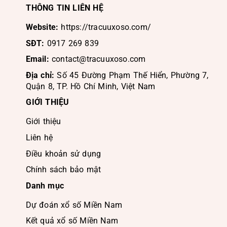
THÔNG TIN LIÊN HỆ
Website:
https://tracuuxoso.com/
SĐT:
0917 269 839
Email:
contact@tracuuxoso.com
Địa chỉ:
Số 45 Đường Phạm Thế Hiển, Phường 7,
Quận 8, TP. Hồ Chí Minh, Việt Nam
GIỚI THIỆU
Giới thiệu
Liên hệ
Điều khoản sử dụng
Chính sách bảo mật
Danh mục
Dự đoán xổ số Miền Nam
Kết quả xổ số Miền Nam