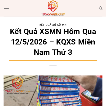
Bỏ
qua
nội
dung
KẾT QUẢ XỔ SỐ MN
Kết Quả XSMN Hôm Qua
12/5/2026 – KQXS Miền
Nam Thứ 3