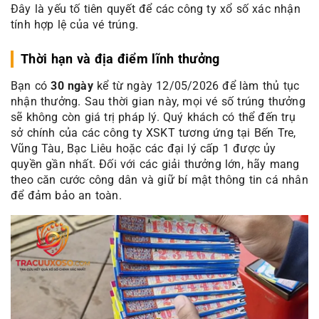
Đây là yếu tố tiên quyết để các công ty xổ số xác nhận
tính hợp lệ của vé trúng.
Thời hạn và địa điểm lĩnh thưởng
Bạn có
30 ngày
kể từ ngày 12/05/2026 để làm thủ tục
nhận thưởng. Sau thời gian này, mọi vé số trúng thưởng
sẽ không còn giá trị pháp lý. Quý khách có thể đến trụ
sở chính của các công ty XSKT tương ứng tại Bến Tre,
Vũng Tàu, Bạc Liêu hoặc các đại lý cấp 1 được ủy
quyền gần nhất. Đối với các giải thưởng lớn, hãy mang
theo căn cước công dân và giữ bí mật thông tin cá nhân
để đảm bảo an toàn.