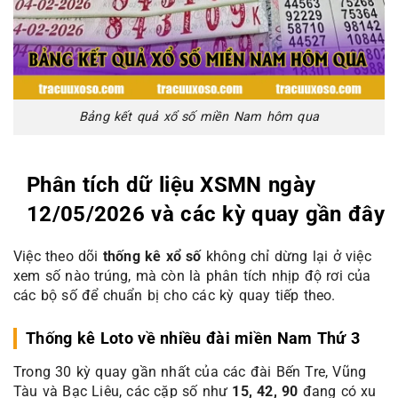
Bảng kết quả xổ số miền Nam hôm qua
Phân tích dữ liệu XSMN ngày
12/05/2026 và các kỳ quay gần đây
Việc theo dõi
thống kê xổ số
không chỉ dừng lại ở việc
xem số nào trúng, mà còn là phân tích nhịp độ rơi của
các bộ số để chuẩn bị cho các kỳ quay tiếp theo.
Thống kê Loto về nhiều đài miền Nam Thứ 3
Trong 30 kỳ quay gần nhất của các đài Bến Tre, Vũng
Tàu và Bạc Liêu, các cặp số như
15, 42, 90
đang có xu