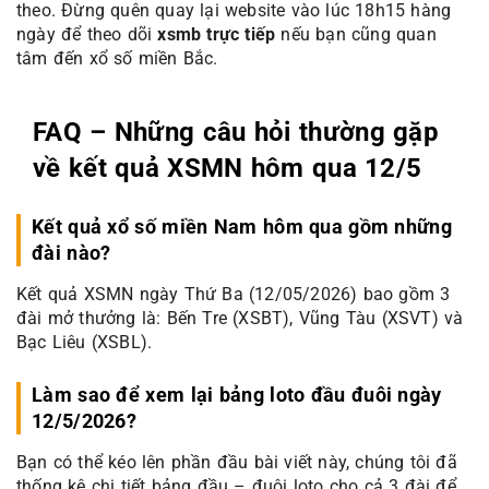
theo. Đừng quên quay lại website vào lúc 18h15 hàng
ngày để theo dõi
xsmb trực tiếp
nếu bạn cũng quan
tâm đến xổ số miền Bắc.
FAQ – Những câu hỏi thường gặp
về kết quả XSMN hôm qua 12/5
Kết quả xổ số miền Nam hôm qua gồm những
đài nào?
Kết quả XSMN ngày Thứ Ba (12/05/2026) bao gồm 3
đài mở thưởng là: Bến Tre (XSBT), Vũng Tàu (XSVT) và
Bạc Liêu (XSBL).
Làm sao để xem lại bảng loto đầu đuôi ngày
12/5/2026?
Bạn có thể kéo lên phần đầu bài viết này, chúng tôi đã
thống kê chi tiết bảng đầu – đuôi loto cho cả 3 đài để