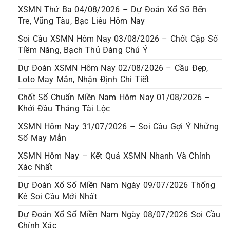
XSMN Thứ Ba 04/08/2026 – Dự Đoán Xổ Số Bến
Tre, Vũng Tàu, Bạc Liêu Hôm Nay
Soi Cầu XSMN Hôm Nay 03/08/2026 – Chốt Cặp Số
Tiềm Năng, Bạch Thủ Đáng Chú Ý
Dự Đoán XSMN Hôm Nay 02/08/2026 – Cầu Đẹp,
Loto May Mắn, Nhận Định Chi Tiết
Chốt Số Chuẩn Miền Nam Hôm Nay 01/08/2026 –
Khởi Đầu Tháng Tài Lộc
XSMN Hôm Nay 31/07/2026 – Soi Cầu Gợi Ý Những
Số May Mắn
XSMN Hôm Nay – Kết Quả XSMN Nhanh Và Chính
Xác Nhất
Dự Đoán Xổ Số Miền Nam Ngày 09/07/2026 Thống
Kê Soi Cầu Mới Nhất
Dự Đoán Xổ Số Miền Nam Ngày 08/07/2026 Soi Cầu
Chính Xác