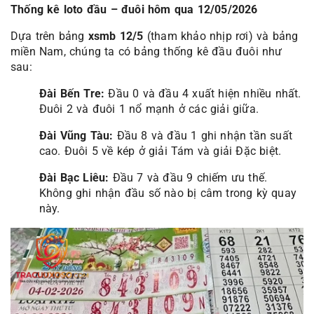
Thống kê loto đầu – đuôi hôm qua 12/05/2026
Dựa trên bảng
xsmb 12/5
(tham khảo nhịp rơi) và bảng
miền Nam, chúng ta có bảng thống kê đầu đuôi như
sau:
Đài Bến Tre:
Đầu 0 và đầu 4 xuất hiện nhiều nhất.
Đuôi 2 và đuôi 1 nổ mạnh ở các giải giữa.
Đài Vũng Tàu:
Đầu 8 và đầu 1 ghi nhận tần suất
cao. Đuôi 5 về kép ở giải Tám và giải Đặc biệt.
Đài Bạc Liêu:
Đầu 7 và đầu 9 chiếm ưu thế.
Không ghi nhận đầu số nào bị câm trong kỳ quay
này.