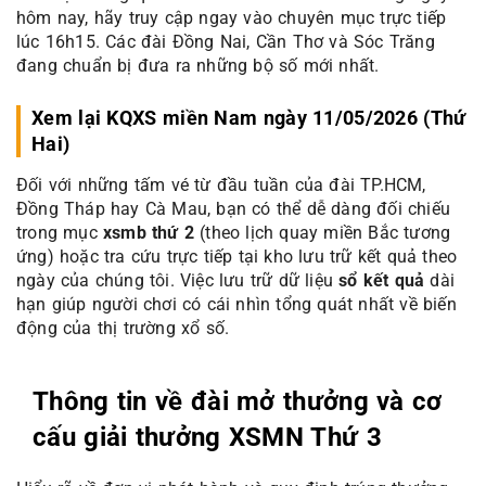
hôm nay, hãy truy cập ngay vào chuyên mục trực tiếp
lúc 16h15. Các đài Đồng Nai, Cần Thơ và Sóc Trăng
đang chuẩn bị đưa ra những bộ số mới nhất.
Xem lại KQXS miền Nam ngày 11/05/2026 (Thứ
Hai)
Đối với những tấm vé từ đầu tuần của đài TP.HCM,
Đồng Tháp hay Cà Mau, bạn có thể dễ dàng đối chiếu
trong mục
xsmb thứ 2
(theo lịch quay miền Bắc tương
ứng) hoặc tra cứu trực tiếp tại kho lưu trữ kết quả theo
ngày của chúng tôi. Việc lưu trữ dữ liệu
sổ kết quả
dài
hạn giúp người chơi có cái nhìn tổng quát nhất về biến
động của thị trường xổ số.
Thông tin về đài mở thưởng và cơ
cấu giải thưởng XSMN Thứ 3