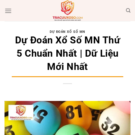
Bỏ
qua
nội
dung
DỰ ĐOÁN XỔ SỐ MN
Dự Đoán Xổ Số MN Thứ
5 Chuẩn Nhất | Dữ Liệu
Mới Nhất