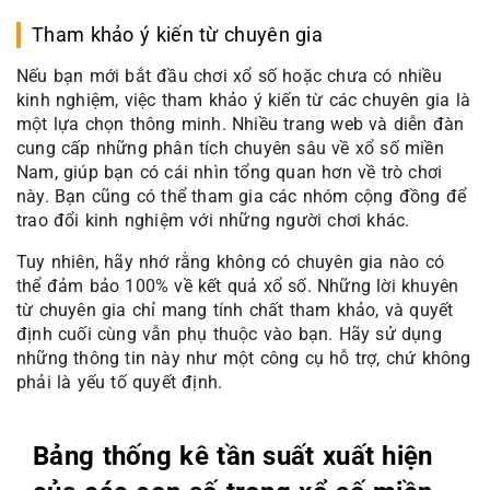
Tham khảo ý kiến từ chuyên gia
Nếu bạn mới bắt đầu chơi xổ số hoặc chưa có nhiều
kinh nghiệm, việc tham khảo ý kiến từ các chuyên gia là
một lựa chọn thông minh. Nhiều trang web và diễn đàn
cung cấp những phân tích chuyên sâu về xổ số miền
Nam, giúp bạn có cái nhìn tổng quan hơn về trò chơi
này. Bạn cũng có thể tham gia các nhóm cộng đồng để
trao đổi kinh nghiệm với những người chơi khác.
Tuy nhiên, hãy nhớ rằng không có chuyên gia nào có
thể đảm bảo 100% về kết quả xổ số. Những lời khuyên
từ chuyên gia chỉ mang tính chất tham khảo, và quyết
định cuối cùng vẫn phụ thuộc vào bạn. Hãy sử dụng
những thông tin này như một công cụ hỗ trợ, chứ không
phải là yếu tố quyết định.
Bảng thống kê tần suất xuất hiện