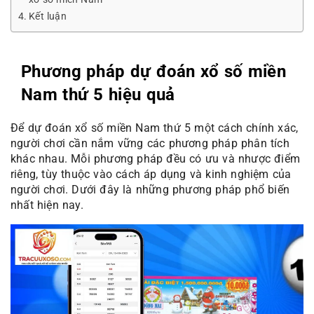
Kết luận
Phương pháp dự đoán xổ số miền
Nam thứ 5 hiệu quả
Để dự đoán xổ số miền Nam thứ 5 một cách chính xác,
người chơi cần nắm vững các phương pháp phân tích
khác nhau. Mỗi phương pháp đều có ưu và nhược điểm
riêng, tùy thuộc vào cách áp dụng và kinh nghiệm của
người chơi. Dưới đây là những phương pháp phổ biến
nhất hiện nay.